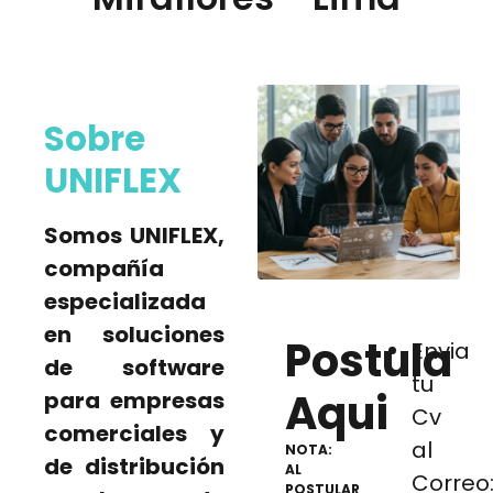
Sobre
UNIFLEX
Somos UNIFLEX,
compañía
especializada
en soluciones
Postula
Envia
de software
tu
Aqui
para empresas
Cv
comerciales y
al
NOTA:
de distribución
AL
Corre
POSTULAR