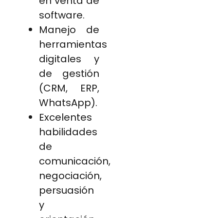
en venta de
software.
Manejo de
herramientas
digitales y
de gestión
(CRM, ERP,
WhatsApp).
Excelentes
habilidades
de
comunicación,
negociación,
persuasión
y