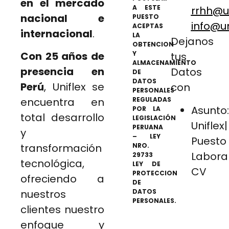
en el mercado
A ESTE
rrhh@u
nacional e
PUESTO
info@un
ACEPTAS
internacional
.
LA
Dejanos
OBTENCION
Con 25 años de
Y
tus
ALMACENAMIENTO
presencia en
Datos
DE
DATOS
Perú
, Uniflex se
con
PERSONALES
encuentra en
REGULADAS
Asunto:
POR LA
total desarrollo
LEGISLACIÓN
Uniflex|
PERUANA
y
– LEY
Puesto
transformación
NRO.
Labora
29733
tecnológica,
LEY DE
CV
PROTECCION
ofreciendo a
DE
nuestros
DATOS
PERSONALES.
clientes nuestro
enfoque y